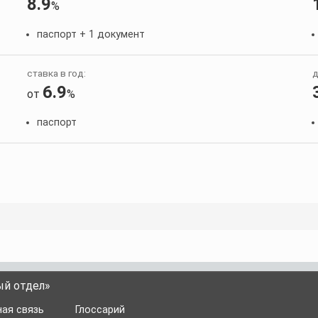
8.9
%
паспорт + 1 документ
ставка в год:
д
6.9
от
%
паспорт
ый отдел»
ая связь
Глоссарий