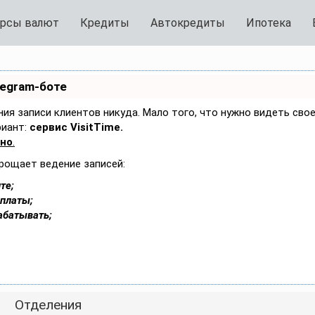
рсы валют
Кредиты
Автокредиты
Ипотека
legram-боте
ения записи клиентов никуда. Мало того, что нужно видеть сво
риант:
сервис VisitTime.
тно
.
рощает ведение записей:
те;
оплаты;
абатывать;
Отделения