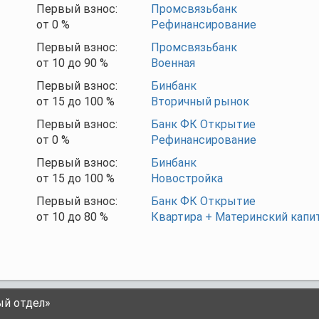
Первый взнос:
Промсвязьбанк
от
0
%
Рефинансирование
Первый взнос:
Промсвязьбанк
от
10
до
90
%
Военная
Первый взнос:
Бинбанк
от
15
до
100
%
Вторичный рынок
Первый взнос:
Банк ФК Открытие
от
0
%
Рефинансирование
Первый взнос:
Бинбанк
от
15
до
100
%
Новостройка
Первый взнос:
Банк ФК Открытие
от
10
до
80
%
Квартира + Материнский капи
ый отдел»