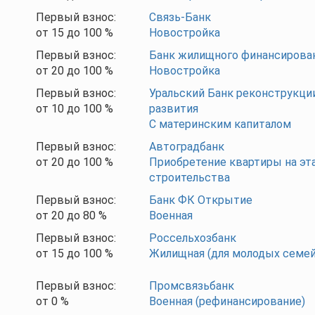
Первый взнос:
Связь-Банк
от
15
до
100
%
Новостройка
Первый взнос:
Банк жилищного финансирова
от
20
до
100
%
Новостройка
Первый взнос:
Уральский Банк реконструкци
от
10
до
100
%
развития
С материнским капиталом
Первый взнос:
Автоградбанк
от
20
до
100
%
Приобретение квартиры на эт
строительства
Первый взнос:
Банк ФК Открытие
от
20
до
80
%
Военная
Первый взнос:
Россельхозбанк
от
15
до
100
%
Жилищная (для молодых семей
Первый взнос:
Промсвязьбанк
от
0
%
Военная (рефинансирование)