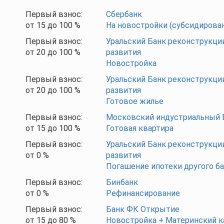
Первый взнос:
Сбербанк
от
15
до
100
%
На новостройки (субсидирова
Первый взнос:
Уральский Банк реконструкци
от
20
до
100
%
развития
Новостройка
Первый взнос:
Уральский Банк реконструкци
от
20
до
100
%
развития
Готовое жилье
Первый взнос:
Московский индустриальный 
от
15
до
100
%
Готовая квартира
Первый взнос:
Уральский Банк реконструкци
от
0
%
развития
Погашение ипотеки другого б
Первый взнос:
Бинбанк
от
0
%
Рефинансирование
Первый взнос:
Банк ФК Открытие
от
15
до
80
%
Новостройка + Материнский к