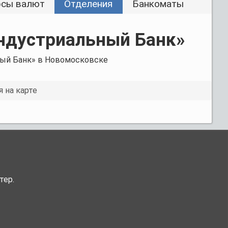
рсы валют
Отделения
Банкоматы
ндустриальный Банк»
ный Банк» в Новомосковске
 на карте
тер.