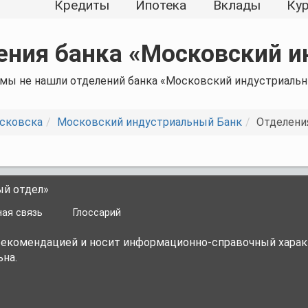
Кредиты
Ипотека
Вклады
Ку
ения банка «Московский и
 мы не нашли отделений банка «Московский индустриаль
сковска
Московский индустриальный Банк
Отделения
ый отдел»
ая связь
Глоссарий
 рекомендацией и носит информационно-справочный харак
на.