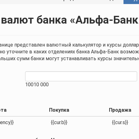
 валют банка «Альфа-Банк
анице представлен валютный калькулятор и курсы доллар
о уточните в каких отделениях банка Альфа-Банк возмож
ольших сумм банки могут устанавливать курсы значитель
100
10 000
юта
Покупка
Продажа
rency}}
{{cur.b}}
{{cur.s}}