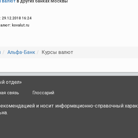
ы валют
в других банках Москвы
 29.12.2018 16:24
алют: kovalut.ru
ы
Альфа-Банк
Курсы валют
ый отдел»
ая связь
Глоссарий
 рекомендацией и носит информационно-справочный харак
на.