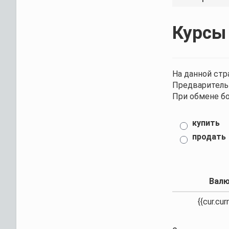
Курсы
На данной стр
Предварительн
При обмене б
купить
продать
Вал
{{cur.cur