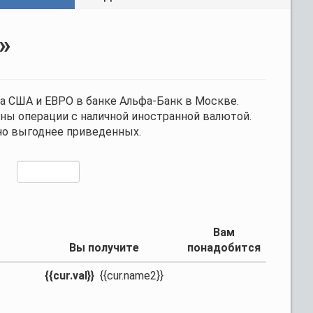
»
а США и ЕВРО в банке Альфа-Банк в Москве.
ны операции с наличной иностранной валютой.
но выгоднее приведенных.
Вам
Вы получите
понадобится
{{cur.val}}
{{cur.name2}}