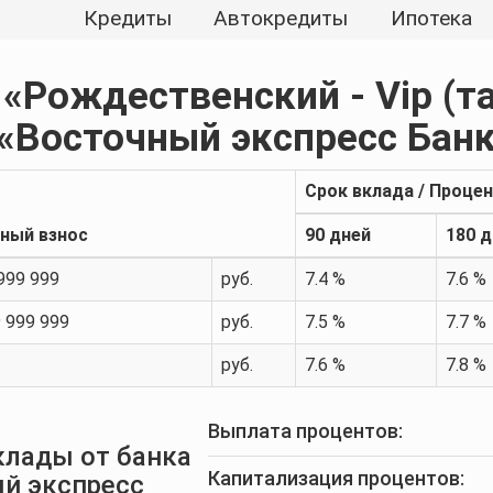
Кредиты
Автокредиты
Ипотека
д
«Рождественский - Vip (т
 «Восточный экспресс Бан
Срок вклада / Проце
ный взнос
90 дней
180 
 999 999
руб.
7.4 %
7.6 %
9 999 999
руб.
7.5 %
7.7 %
руб.
7.6 %
7.8 %
Выплата процентов:
клады от банка
Капитализация процентов:
й экспресс