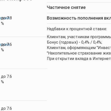
Частичное снятие
Возможность пополнения вк
ский
до 7.8
%
Надбавки к процентной ставке:
Клиентам, участникам программы
Бонус (годовых) - 0,4% / 0,4%;
ский
до 7.6
Клиентам, оформляющим "Инвест
%
"Накопительное страхование жизни"
При открытии вклада в Интернет
до 7.6
%
до 7.6