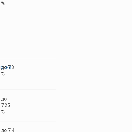
%
ский
до 7.3
%
до
7.25
%
до 7.4