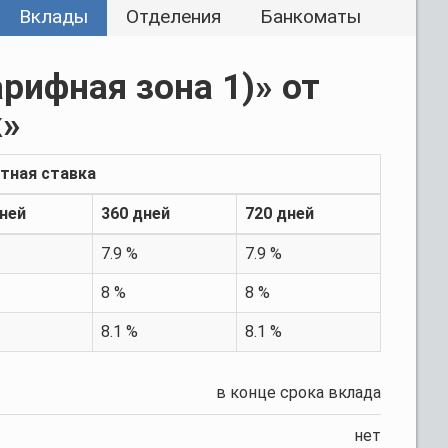
Вклады
Отделения
Банкоматы
арифная зона 1)»
от
к»
нтная ставка
дней
360 дней
720 дней
7.9 %
7.9 %
8 %
8 %
8.1 %
8.1 %
в конце срока вклада
нет