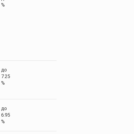
%
до
7.25
%
до
6.95
%