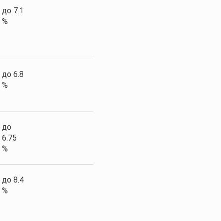
до 7.1
%
до 6.8
%
до
6.75
%
до 8.4
%