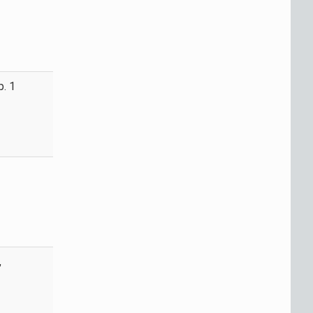
р. 1
,