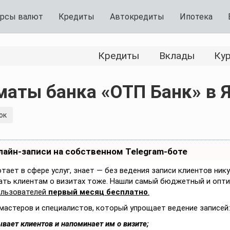
рсы валют
Кредиты
Автокредиты
Ипотека
Кредиты
Вклады
Ку
маты банка «ОТП Банк» в 
ок
лайн-записи на собственном Telegram-боте
отает в сфере услуг, знает — без ведения записи клиентов ник
ать клиентам о визитах тоже. Нашли самый бюджетный и опт
ользователей
первый месяц бесплатно
.
мастеров и специалистов, который упрощает ведение записей:
вает клиентов и напоминает им о визите;