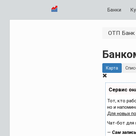
Банки
Ку
ОТП Банк
Банко
Карта
Cпис
Сервис он
Тот, кто раб
но и напомин
Для новых п
Чат-бот для 
—
Сам записы